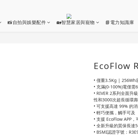
📸自拍與娛樂配件
🏡智慧家居與寵物
📘電力知識庫
EcoFlow
• 僅重3.5Kg | 256W
• 充滿(0-100%)電僅需
• RIVER 2系列全
性和3000次超長循環
• 可支援高達 99% 
• 輕巧便攜，觸手可及
• 支援 EcoFlow AP
• 全新升級的質保長達
• BSMI認證字號：R3E9