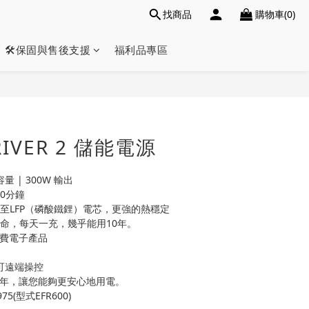
找商品
購物車(0)
🛠️保固與售後支援
福利品專區
 RIVER 2 儲能電源
h容量 | 300W 輸出
60分鐘
面升級至LFP（磷酸鐵鋰）電芯，更強的熱穩定
壽命，每天一充，幾乎能用10年。
的消費電子產品
P，可遠端操控
5年，讓您能夠更安心地用電。
75(型式EFR600)