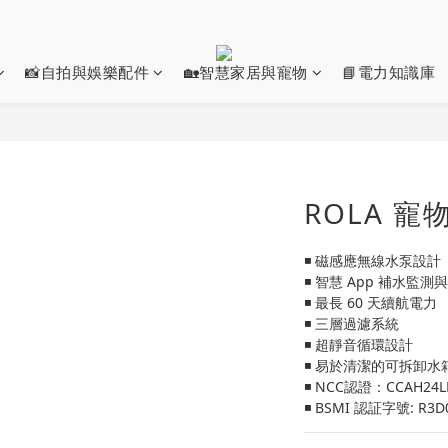
📸自拍與娛樂配件
🏡智慧家居與寵物
📘電力知識庫
ROLA 
◾ 磁感應無線水泵設計
◾ 智慧 App 補水監測
◾ 最長 60 天續航電力
◾ 三層過濾系統
◾ 超靜音循環設計
◾ 易於清潔的可拆卸水
◾ NCC認證：CCAH24LP
◾ BSMI 認証字號: R3D