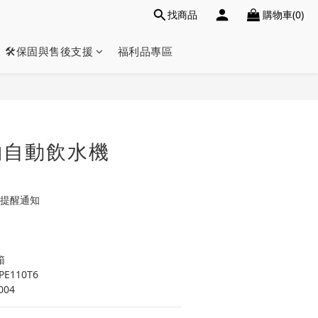
找商品
購物車(0)
🛠️保固與售後支援
福利品專區
立即購買
寵物自動飲水機
與提醒通知
箱
E110T6
004