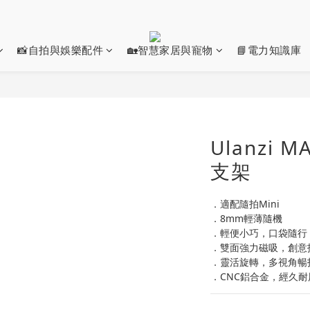
📸自拍與娛樂配件
🏡智慧家居與寵物
📘電力知識庫
Ulanzi
支架
．適配隨拍Mini
．8mm輕薄隨機
．輕便小巧，口袋隨行
．雙面強力磁吸，創意
．靈活旋轉，多視角暢
．CNC鋁合金，經久耐