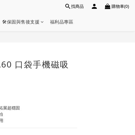
找商品
購物車(0)
🛠️保固與售後支援
福利品專區
立即購買
 MA60 口袋手機磁吸
拓展超穩固
拍
用